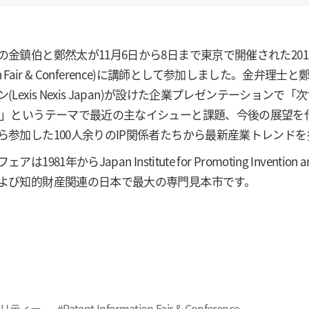
金鎮伯と鄭然太が11月6日から8日まで東京で開催された2019特
ation Fair & Conference)に講師として参加しました
(Lexis Nexis Japan)が設けた企業プレゼンテーシ
 」というテーマで最近の主なイシューと課題、今後の展望を
ら参加した100人余りのIP関係者たちから最新産業トレンド
は1981年からJapan Institute for Promoting Inve
よび知的財産関連の日本で最大の専門見本市です。
ド
ビリティー
#Patent Information Fair & Conference