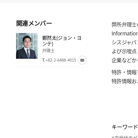
関連メンバー
弊所弁理士の
Inform
鄭然太(ジョン・ヨ
シスジャパン
ンテ)
弁理士
よび示唆点
企業などか
T.
+82-2-6488-4015
特許・情報フェア
特許情報お
キーワー
#次世代モ