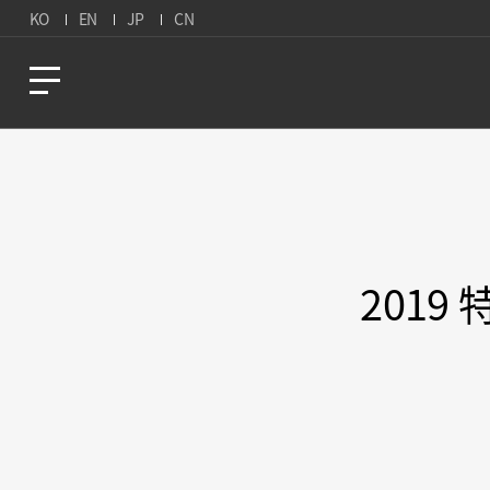
KO
EN
JP
CN
201